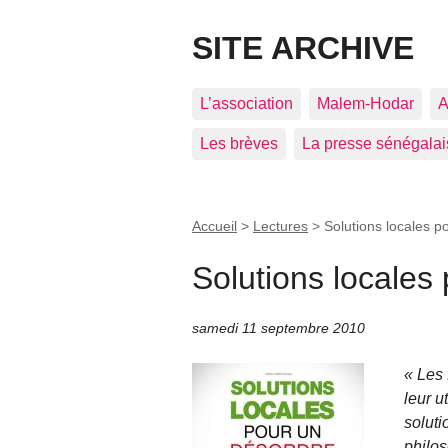
SITE ARCHIVE
L’association
Malem-Hodar
A
Les brèves
La presse sénégalai
Accueil
>
Lectures
>
Solutions locales p
Solutions locales
samedi 11 septembre 2010
« Les 
leur u
soluti
philos