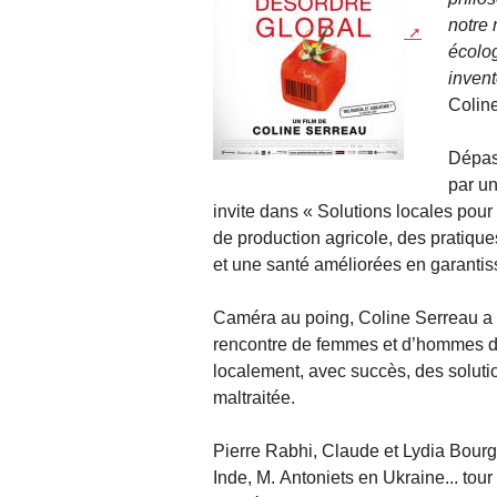
notre 
écolog
invent
Colin
Dépass
par un
invite dans « Solutions locales pou
de production agricole, des pratique
et une santé améliorées en garantis
Caméra au poing, Coline Serreau a 
rencontre de femmes et d’hommes de
localement, avec succès, des soluti
maltraitée.
Pierre Rabhi, Claude et Lydia Bourg
Inde, M. Antoniets en Ukraine... tour