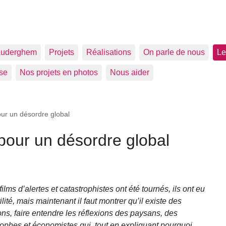
uderghem
Projets
Réalisations
On parle de nous
Le
se
Nos projets en photos
Nous aider
our un désordre global
 pour un désordre global
films d’alertes et catastrophistes ont été tournés, ils ont eu
tilité, mais maintenant il faut montrer qu’il existe des
ons, faire entendre les réflexions des paysans, des
ophes et économistes qui, tout en expliquant pourquoi