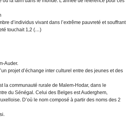
e ou la faim dans le monde. L’année de référence pour ces
m
mbre d’individus vivant dans l’extrême pauvreté et souffrant
eté touchait 1,2 (…)
em-Auder.
n projet d’échange inter culturel entre des jeunes et des
est la communauté rurale de Malem-Hodar, dans le
entre du Sénégal. Celui des Belges est Auderghem,
uxelloise. D’où le nom composé à partir des noms des 2
si.