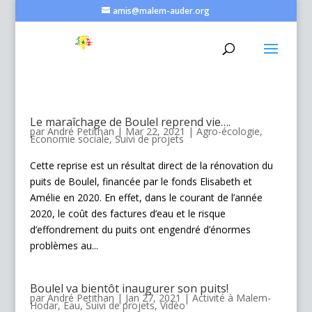
amis@malem-auder.org
Le maraîchage de Boulel reprend vie….
par
André Petithan
|
Mar 22, 2021
|
Agro-écologie
,
Economie sociale
,
Suivi de projets
Cette reprise est un résultat direct de la rénovation du
puits de Boulel, financée par le fonds Elisabeth et
Amélie en 2020. En effet, dans le courant de l’année
2020, le coût des factures d’eau et le risque
d’effondrement du puits ont engendré d’énormes
problèmes au...
Boulel va bientôt inaugurer son puits!
par
André Petithan
|
Jan 27, 2021
|
Activité à Malem-
Hodar
,
Eau
,
Suivi de projets
,
Vidéo