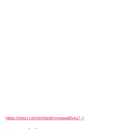
https://prezi.com/embed/mrnqwaji6xkz/