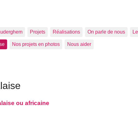
uderghem
Projets
Réalisations
On parle de nous
Le
se
Nos projets en photos
Nous aider
laise
laise ou africaine