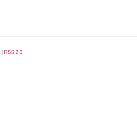
t
|
RSS 2.0