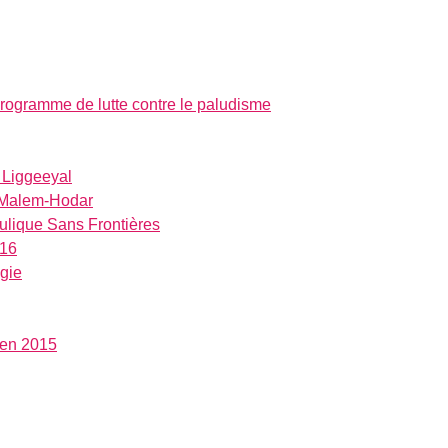
rogramme de lutte contre le paludisme
 Liggeeyal
à Malem-Hodar
ulique Sans Frontières
016
gie
 en 2015