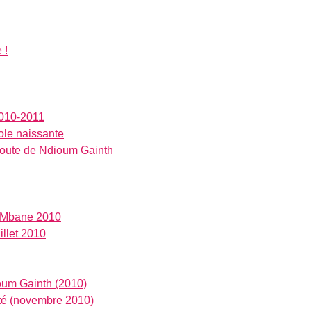
 !
2010-2011
ole naissante
 route de Ndioum Gainth
e Mbane 2010
illet 2010
oum Gainth (2010)
té (novembre 2010)