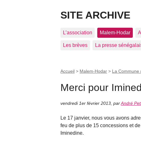
SITE ARCHIVE
L’association
Malem-Hodar
A
Les brèves
La presse sénégalai
Accueil
>
Malem-Hodar
>
La Commune r
Merci pour Imine
vendredi 1er février 2013
,
par
André Pet
Le 17 janvier, nous vous avons adres
feu de plus de 15 concessions et de
Iminedine.