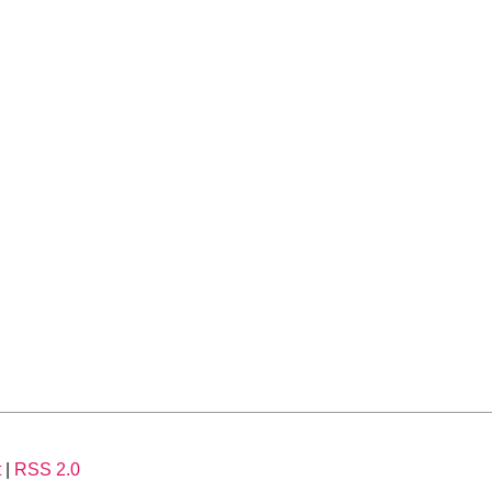
t
|
RSS 2.0