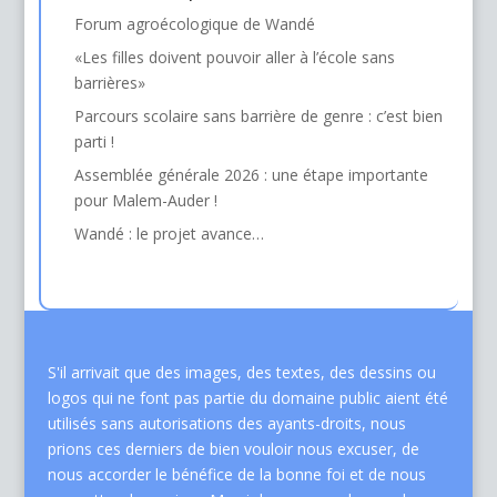
Forum agroécologique de Wandé
«Les filles doivent pouvoir aller à l’école sans
barrières»
Parcours scolaire sans barrière de genre : c’est bien
parti !
Assemblée générale 2026 : une étape importante
pour Malem-Auder !
Wandé : le projet avance…
S'il arrivait que des images, des textes, des dessins ou
logos qui ne font pas partie du domaine public aient été
utilisés sans autorisations des ayants-droits, nous
prions ces derniers de bien vouloir nous excuser, de
nous accorder le bénéfice de la bonne foi et de nous