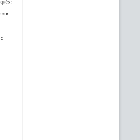
oqués :
 pour
ec