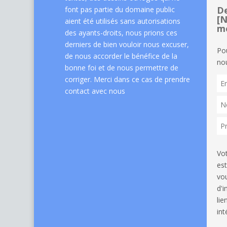
De
font pas partie du domaine public
[N
aient été utilisés sans autorisations
me
des ayants-droits, nous prions ces
derniers de bien vouloir nous excuser,
Po
de nous accorder le bénéfice de la
nou
bonne foi et de nous permettre de
corriger. Merci dans ce cas de
prendre
contact avec nous
Vo
est
vou
d'
li
int