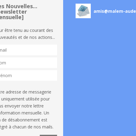
s Nouvelles...
ewsletter
amis@malem-aude
nsuelle]
ur être tenu au courant des
veautés et de nos actions...
tre adresse de messagerie
 uniquement utilisée pour
s envoyer notre lettre
information mensuelle. Un
en de désabonnement est
égré à chacun de nos mails.