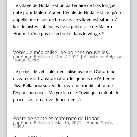
Le village de Hodar est un partenaire de très longue
date pour Malem-Auder! L’école de Hodar est ce qu’on
appelle une école de brousse. Le village est situé à 7
km de pistes sableuses de la petite ville de Malem-
Hodar. Il n’y a pas d’électricité dans le village. Si...
Véhicule médicalisé : de bonnes nouvelles…
par
André Petithan
|
Déc 7, 2021
|
Activité en Belgique
,
Hodar
,
Santé
Le projet de véhicule médicalisé avance. D’abord au
niveau de la transformation: les jeunes de l’Athénée
Riva Bella poursuivent le travail de modification de
l’espace intérieur. Malgré la crise Covid qui a ralentit le
processus, on arrive doucement à...
Poste de santé et maternité de Hodar.
par
André Petithan
|
Mar 15, 2021
|
Hodar
,
Santé
,
Vidéo