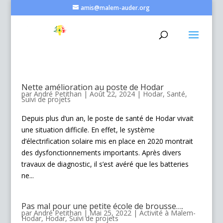
amis@malem-auder.org
Nette amélioration au poste de Hodar
par
André Petithan
|
Août 22, 2024
|
Hodar
,
Santé
,
Suivi de projets
Depuis plus d’un an, le poste de santé de Hodar vivait
une situation difficile. En effet, le système
d’électrification solaire mis en place en 2020 montrait
des dysfonctionnements importants. Après divers
travaux de diagnostic, il s’est avéré que les batteries
ne...
Pas mal pour une petite école de brousse….
par
André Petithan
|
Mai 25, 2022
|
Activité à Malem-
Hodar
,
Hodar
,
Suivi de projets