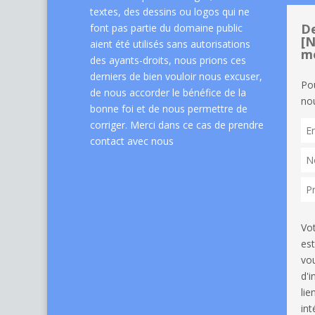
textes, des dessins ou logos qui ne
De
font pas partie du domaine public
[N
aient été utilisés sans autorisations
me
des ayants-droits, nous prions ces
derniers de bien vouloir nous excuser,
Po
de nous accorder le bénéfice de la
nou
bonne foi et de nous permettre de
corriger. Merci dans ce cas de
prendre
contact avec nous
Vo
est
vou
d'
li
int