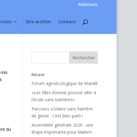
Rédacteurs
ations
Site archive
Contact
e mis
Récent
s
Forum agroécologique de Wandé
«Les filles doivent pouvoir aller à
l’école sans barrières»
Parcours scolaire sans barrière
de genre : c’est bien parti !
Assemblée générale 2026 : une
ent du
étape importante pour Malem-