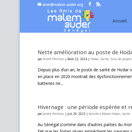
amis@malem-auder.org
Accueil
Nette amélioration au poste de Hod
par
André Petithan
|
Août 22, 2024
|
Hodar
,
Santé
,
Suivi de projets
Depuis plus d’un an, le poste de santé de Hodar viva
en place en 2020 montrait des dysfonctionnements 
batteries ne...
Hivernage : une période espérée et 
par
André Petithan
|
Juil 29, 2023
|
Activité à Malem-Hodar
,
Santé
Au Sénégal (comme dans d’autres parties du monde
fait que les fortes pluies empêchent les paysans de 