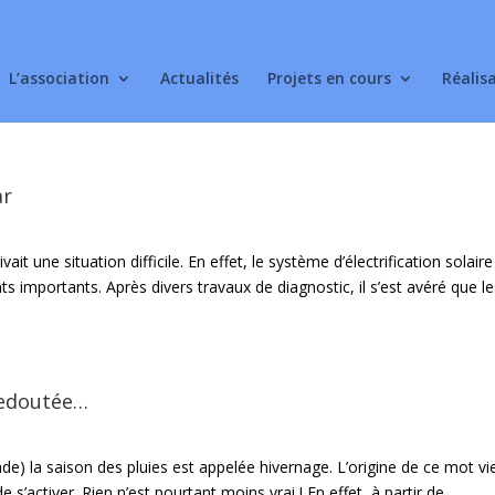
L’association
Actualités
Projets en cours
Réalis
ar
it une situation difficile. En effet, le système d’électrification solair
importants. Après divers travaux de diagnostic, il s’est avéré que le
redoutée…
) la saison des pluies est appelée hivernage. L’origine de ce mot vi
s’activer. Rien n’est pourtant moins vrai ! En effet, à partir de...