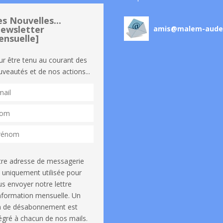
s Nouvelles...
ewsletter
amis@malem-aude
nsuelle]
ur être tenu au courant des
veautés et de nos actions...
tre adresse de messagerie
 uniquement utilisée pour
s envoyer notre lettre
information mensuelle. Un
en de désabonnement est
égré à chacun de nos mails.