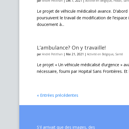
par
André Petithan
|
Déc 7, 2021
|
Activité en Belgique
,
Hodar
,
San
Le projet de véhicule médicalisé avance. D’abord 
poursuivent le travail de modification de l’espace i
doucement à...
L’ambulance? On y travaille!
par
André Petithan
|
Mai 21, 2021
|
Activité en Belgique
,
Santé
Le projet « Un véhicule médicalisé d’urgence » av
nécessaire, fourni par Hopital Sans Frontières. Et 
« Entrées précédentes
S'il arrivait que des images, des