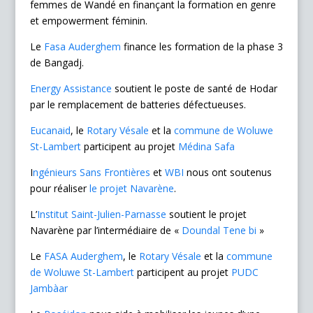
femmes de Wandé en finançant la formation en genre
et empowerment féminin.
Le
Fasa Auderghem
finance les formation de la phase 3
de Bangadj.
Energy Assistance
soutient le poste de santé de Hodar
par le remplacement de batteries défectueuses.
Eucanaid
, le
Rotary Vésale
et la
commune de Woluwe
St-Lambert
participent au projet
Médina Safa
I
ngénieurs Sans Frontières
et
WBI
nous ont soutenus
pour réaliser
le projet Navarène
.
L’
Institut Saint-Julien-Parnasse
soutient le projet
Navarène par l’intermédiaire de «
Doundal Tene bi
»
Le
FASA Auderghem
, le
Rotary Vésale
et la
commune
de Woluwe St-Lambert
participent au projet
PUDC
Jambàar