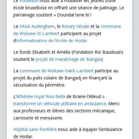
Le
Poséidon
nous aide à mobiliser les jeunes d’une
école bruxelloise en offrant une séance de patinage. Le
parrainage soutient « Doundal tene bi !
Le
FASA Auderghem
, le
Rotary Vésale
et la
commune
de Woluwe St-Lambert
participent au projet
d
‘informatisation de l’école de Hodar.
Le fonds Elisabeth et Amélie (Fondation Roi Baudouin)
soutient le
projet de maraîchage de Bangadj
La
commune de Woluwe-Saint-Lambert
participe au
projet du puits solaire de Bangadj en finançant la
sécurisation du périmètre.
L’
Athénée royal Riva Bella
de Braine-l’Alleud
a
transformé un véhicule utilitaire en ambulance
. Merci
aux professeurs et élèves des sections mécanique,
carroserie et menuiserie.
Hôpital sans frontière
nous aide à équiper l’ambulance
de Hodar.