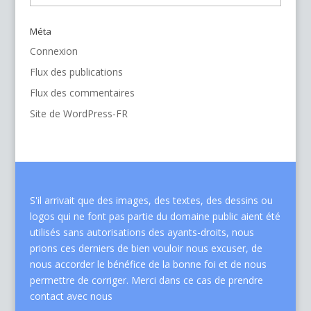
Méta
Connexion
Flux des publications
Flux des commentaires
Site de WordPress-FR
S'il arrivait que des images, des textes, des dessins ou
logos qui ne font pas partie du domaine public aient été
utilisés sans autorisations des ayants-droits, nous
prions ces derniers de bien vouloir nous excuser, de
nous accorder le bénéfice de la bonne foi et de nous
permettre de corriger. Merci dans ce cas de
prendre
contact avec nous