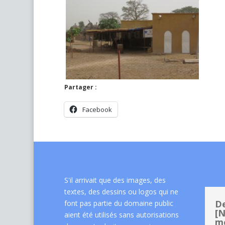
Partager :
Facebook
S'il arrivait que des images, des
textes, des dessins ou logos qui ne
De
font pas partie du domaine public
[N
aient été utilisés sans autorisations
me