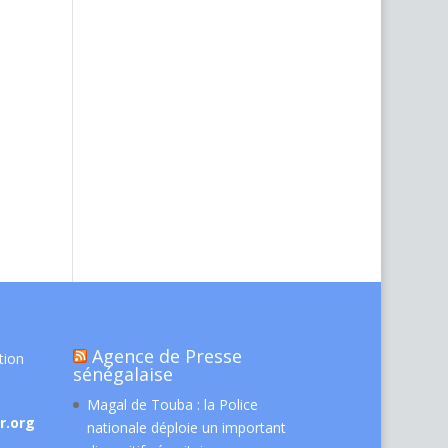
Agence de Presse
tion
sénégalaise
Magal de Touba : la Police
r.org
nationale déploie un important