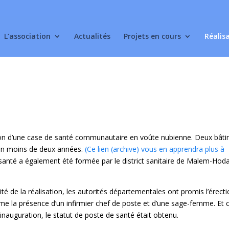
L’association
Actualités
Projets en cours
Réalis
ion d’une case de santé communautaire en voûte nubienne. Deux bât
 en moins de deux années.
(Ce lien (archive) vous en apprendra plus à
santé a également été formée par le district sanitaire de Malem-Hoda
alité de la réalisation, les autorités départementales ont promis l’érect
me la présence d’un infirmier chef de poste et d’une sage-femme. Et c
inauguration, le statut de poste de santé était obtenu.