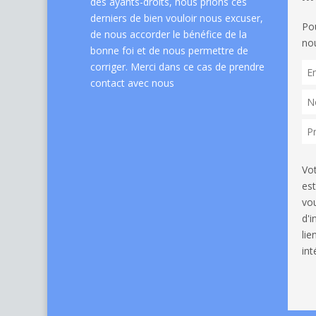
des ayants-droits, nous prions ces
derniers de bien vouloir nous excuser,
Po
de nous accorder le bénéfice de la
nou
bonne foi et de nous permettre de
corriger. Merci dans ce cas de
prendre
contact avec nous
Vo
est
vou
d'
li
int