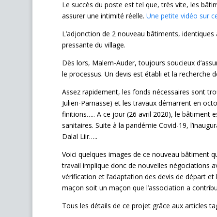
Le succès du poste est tel que, très vite, les bâti
assurer une intimité réelle.
Une petite vidéo sur c
L’adjonction de 2 nouveau bâtiments, identiques
pressante du village.
Dès lors, Malem-Auder, toujours soucieux d’assur
le processus. Un devis est établi et la recherch
Assez rapidement, les fonds nécessaires sont tr
Julien-Parnasse) et les travaux démarrent en octob
finitions….. A ce jour (26 avril 2020), le bâtiment 
sanitaires. Suite à la pandémie Covid-19, l’inau
Dalal Liir…..
Voici quelques images de ce nouveau bâtiment qui
travail implique donc de nouvelles négociations av
vérification et l’adaptation des devis de départ et
maçon soit un maçon que l’association a contrib
Tous les détails de ce projet grâce aux articles t