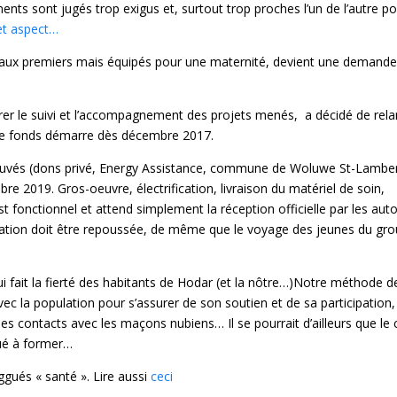
ments sont jugés trop exigus et, surtout trop proches l’un de l’autre p
et aspect…
 aux premiers mais équipés pour une maternité, devient une demande
er le suivi et l’accompagnement des projets menés, a décidé de rela
e de fonds démarre dès décembre 2017.
ouvés (dons privé, Energy Assistance, commune de Woluwe St-Lambert
re 2019. Gros-oeuvre, électrification, livraison du matériel de soin,
est fonctionnel et attend simplement la réception officielle par les auto
guration doit être repoussée, de même que le voyage des jeunes du gr
 fait la fierté des habitants de Hodar (et la nôtre…)Notre méthode d
ec la population pour s’assurer de son soutien et de sa participation, 
 les contacts avec les maçons nubiens… Il se pourrait d’ailleurs que le 
ué à former…
aggués « santé ». Lire aussi
ceci