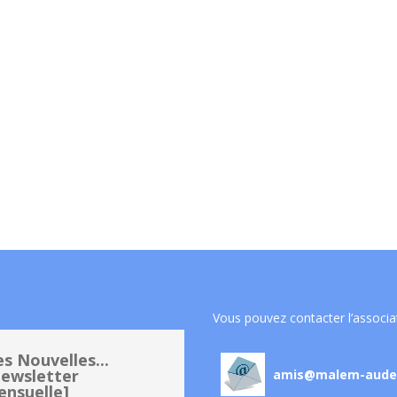
Vous pouvez contacter l’associa
s Nouvelles...
ewsletter
amis@malem-aude
nsuelle]