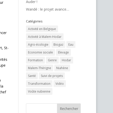
Auder !
our
Wandé : le projet avance…
Catégories
Activité en Belgique
ncer
Activité à Malem-Hodar
Agro-écologie
Biogaz
Eau
, St-
Economie sociale
Elevage
rités
Formation
Genre
Hodar
oupe
Malem-Thérigne
Niahène
Santé
Suivi de projets
e
Transformation
Vidéo
la
Voûte nubienne
chef