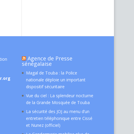
Agence de Presse
tion
sénégalaise
Magal de Touba : la Police
r.org
nationale déploie un important
dispositif sécuritaire
Vue du ciel : La splendeur nocturne
de la Grande Mosquée de Touba
La sécurité des JOJ au menu d’un
entretien téléphonique entre Cissé
et Nunez (officiel)