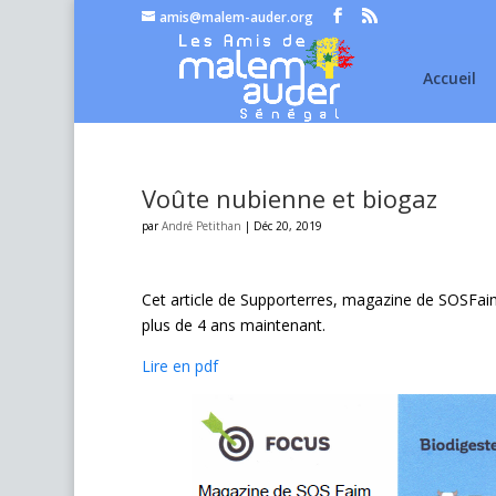
amis@malem-auder.org
Accueil
Voûte nubienne et biogaz
par
André Petithan
|
Déc 20, 2019
Cet article de Supporterres, magazine de SOSFai
plus de 4 ans maintenant.
Lire en pdf