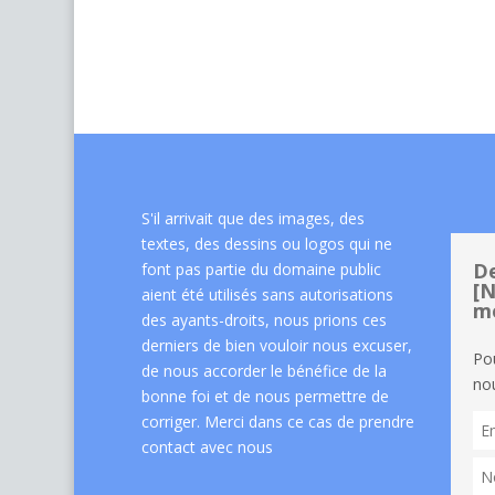
S'il arrivait que des images, des
textes, des dessins ou logos qui ne
De
font pas partie du domaine public
[N
aient été utilisés sans autorisations
me
des ayants-droits, nous prions ces
derniers de bien vouloir nous excuser,
Po
de nous accorder le bénéfice de la
nou
bonne foi et de nous permettre de
corriger. Merci dans ce cas de
prendre
contact avec nous