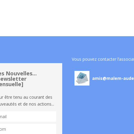
Vous pouvez contacter l’associa
s Nouvelles...
ewsletter
amis@malem-aude
nsuelle]
ur être tenu au courant des
veautés et de nos actions...