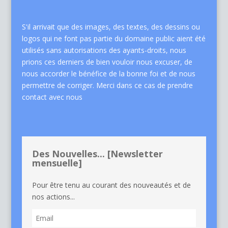
S'il arrivait que des images, des textes, des dessins ou
logos qui ne font pas partie du domaine public aient été
utilisés sans autorisations des ayants-droits, nous
prions ces derniers de bien vouloir nous excuser, de
nous accorder le bénéfice de la bonne foi et de nous
permettre de corriger. Merci dans ce cas de
prendre
contact avec nous
Des Nouvelles... [Newsletter
mensuelle]
Pour être tenu au courant des nouveautés et de
nos actions...