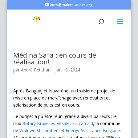
amis@malem-auder.org
Médina Safa : en cours de
réalisation!
par
André Petithan
|
Jan 18, 2024
Après Bangadj et Navarène, un troisième projet de
mise en place de maraîchage avec rénovation et
solarisation de puits est en cours.
Le budget a pu être réuni grâce à divers bailleurs : le
club
Rotary Bruxelles-Vésale
,
EU can aid
, la commune
de
Woluwe St-Lambert
et
Energy Assistance Belgique
.
Malem-Auder a cofinancé à hauteur d’environ 20% du