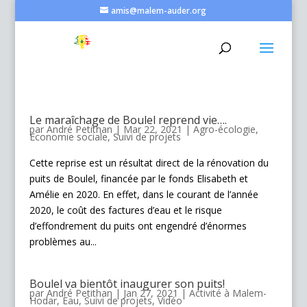
amis@malem-auder.org
Le maraîchage de Boulel reprend vie….
par
André Petithan
|
Mar 22, 2021
|
Agro-écologie
,
Economie sociale
,
Suivi de projets
Cette reprise est un résultat direct de la rénovation du
puits de Boulel, financée par le fonds Elisabeth et
Amélie en 2020. En effet, dans le courant de l’année
2020, le coût des factures d’eau et le risque
d’effondrement du puits ont engendré d’énormes
problèmes au...
Boulel va bientôt inaugurer son puits!
par
André Petithan
|
Jan 27, 2021
|
Activité à Malem-
Hodar
,
Eau
,
Suivi de projets
,
Vidéo