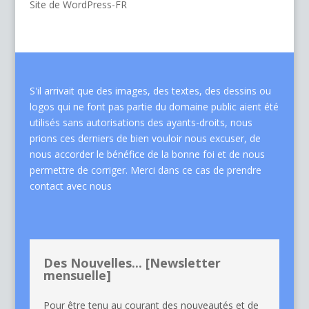
Site de WordPress-FR
S'il arrivait que des images, des textes, des dessins ou
logos qui ne font pas partie du domaine public aient été
utilisés sans autorisations des ayants-droits, nous
prions ces derniers de bien vouloir nous excuser, de
nous accorder le bénéfice de la bonne foi et de nous
permettre de corriger. Merci dans ce cas de
prendre
contact avec nous
Des Nouvelles... [Newsletter
mensuelle]
Pour être tenu au courant des nouveautés et de