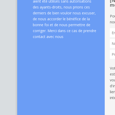
[N
aient été utilisés sans autorisations
me
des ayants-droits, nous prions ces
derniers de bien vouloir nous excuser,
Po
de nous accorder le bénéfice de la
nou
bonne foi et de nous permettre de
corriger. Merci dans ce cas de
prendre
contact avec nous
Vo
est
vou
d'
li
int