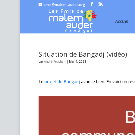
amis@malem-auder.org
Accueil
Situation de Bangadj (vidéo)
par
André Petithan
|
Mar 4, 2021
Le
projet de Bangadj
avance bien. En voici un ré
Lecteur
vidéo