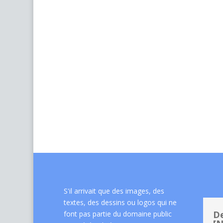
S'il arrivait que des images, des
textes, des dessins ou logos qui ne
De
font pas partie du domaine public