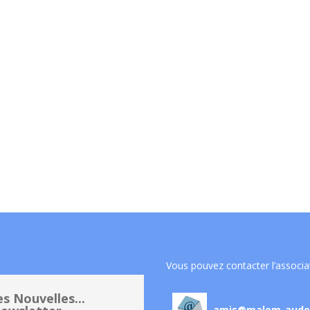
Vous pouvez contacter l’associa
s Nouvelles...
amis@malem-aude