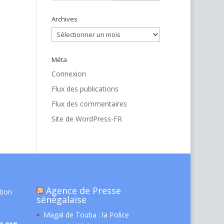
Archives
Archives
Méta
Connexion
Flux des publications
Flux des commentaires
Site de WordPress-FR
Agence de Presse
tion
sénégalaise
Magal de Touba : la Police
r.org