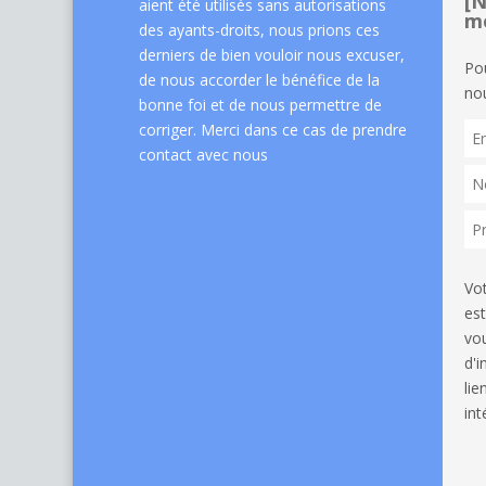
[N
aient été utilisés sans autorisations
me
des ayants-droits, nous prions ces
derniers de bien vouloir nous excuser,
Po
de nous accorder le bénéfice de la
nou
bonne foi et de nous permettre de
corriger. Merci dans ce cas de
prendre
contact avec nous
Vo
est
vou
d'
li
int