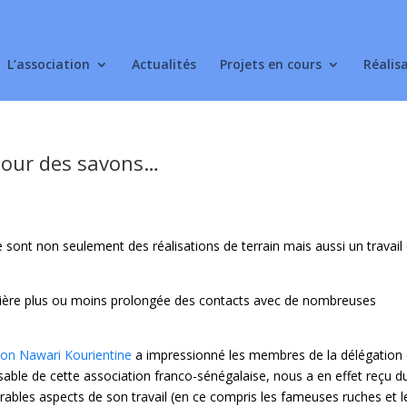
L’association
Actualités
Projets en cours
Réalis
pour des savons…
ont non seulement des réalisations de terrain mais aussi un travail
nière plus ou moins prolongée des contacts avec de nombreuses
ion Nawari Kourientine
a impressionné les membres de la délégation
sable de cette association franco-sénégalaise, nous a en effet reçu d
rables aspects de son travail (en ce compris les fameuses ruches et l