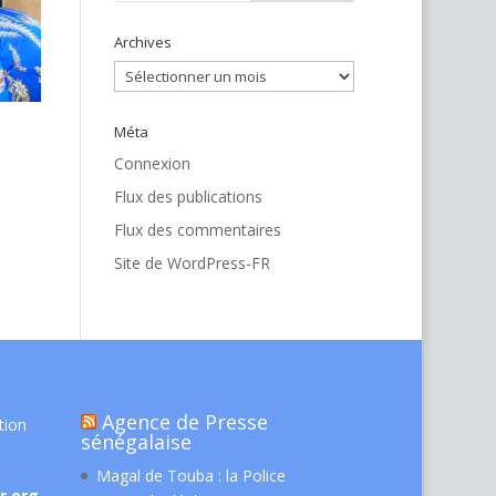
Archives
Archives
Méta
Connexion
Flux des publications
Flux des commentaires
Site de WordPress-FR
Agence de Presse
tion
sénégalaise
Magal de Touba : la Police
r.org