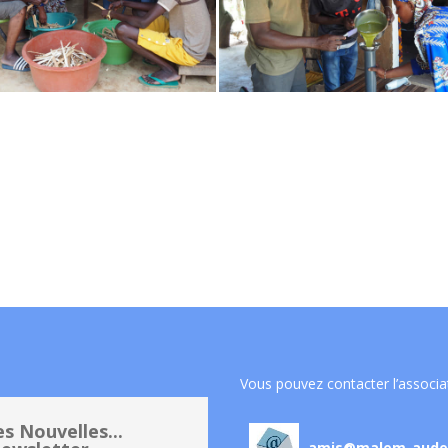
Vous pouvez contacter l’associa
s Nouvelles...
amis@malem-aude