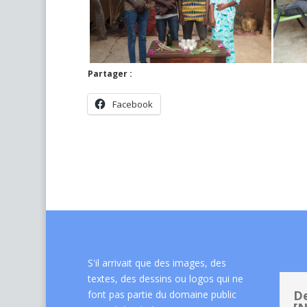
Partager :
Facebook
S'il arrivait que des images, des
textes, des dessins ou logos qui ne
De
font pas partie du domaine public