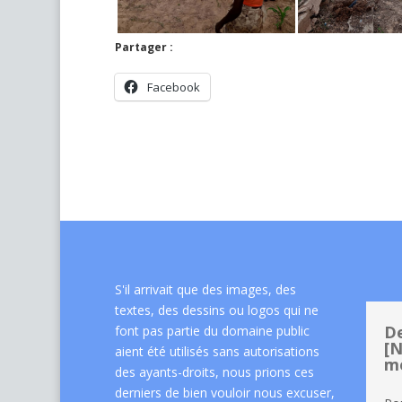
Partager :
Facebook
S'il arrivait que des images, des
textes, des dessins ou logos qui ne
De
font pas partie du domaine public
[N
aient été utilisés sans autorisations
me
des ayants-droits, nous prions ces
derniers de bien vouloir nous excuser,