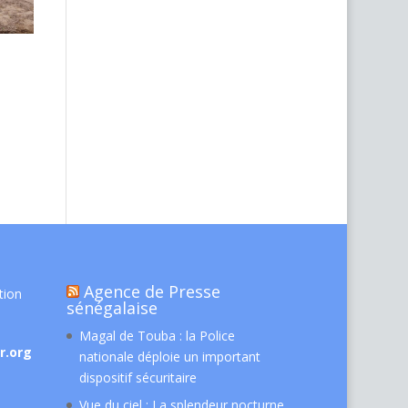
Agence de Presse
tion
sénégalaise
Magal de Touba : la Police
r.org
nationale déploie un important
dispositif sécuritaire
Vue du ciel : La splendeur nocturne