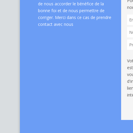
Po
de nous accorder le bénéfice de la
nou
bonne foi et de nous permettre de
corriger. Merci dans ce cas de
prendre
contact avec nous
Vo
est
vou
d'
li
int