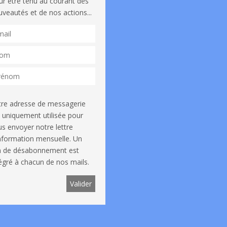
ur être tenu au courant des
veautés et de nos actions...
tre adresse de messagerie
 uniquement utilisée pour
s envoyer notre lettre
information mensuelle. Un
en de désabonnement est
égré à chacun de nos mails.