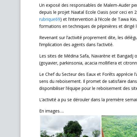
Un exposé des responsables de Malem-Auder perme
depuis le projet Naatal Ecole Oasis (voir ceci en 2
rubrique69
) et l’intervention à l’école de Tawa Ke
formations en techniques de pépinières et dirigé le
Revenant sur l’activité proprement dite, les délég
l’implication des agents dans l’activité.
Les sites de Médina Safa, Navarène et Bangadj o
(goyavier, parkinsonia, acacia mollifiera et citronni
Le Chef du Secteur des Eaux et Forêts apprécie l’a
sens du reboisement. Il promet de satisfaire da
disponibiliser l’équipe pour le reboisement des site
L’activité a pu se dérouler dans la première sema
En images….