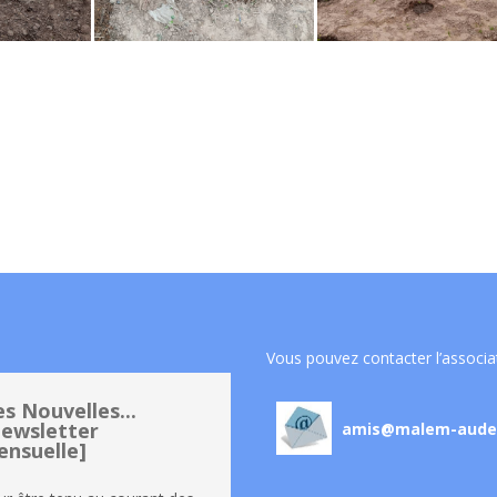
Vous pouvez contacter l’associa
s Nouvelles...
ewsletter
amis@malem-aude
nsuelle]