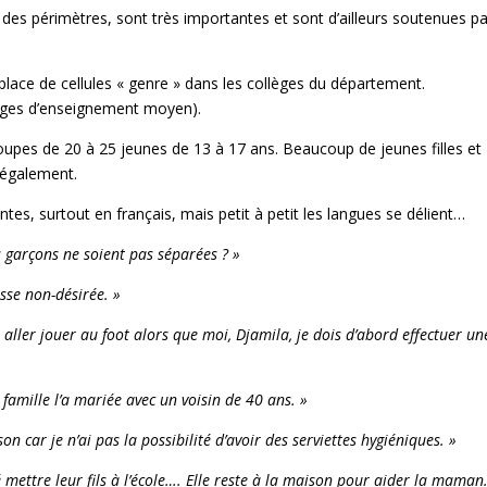
es périmètres, sont très importantes et sont d’ailleurs soutenues pa
 place de cellules « genre » dans les collèges du département.
llèges d’enseignement moyen).
upes de 20 à 25 jeunes de 13 à 17 ans. Beaucoup de jeunes filles et
 également.
es, surtout en français, mais petit à petit les langues se délient…
es garçons ne soient pas séparées ? »
sse non-désirée. »
l aller jouer au foot alors que moi, Djamila, je dois d’abord effectuer un
famille l’a mariée avec un voisin de 40 ans. »
n car je n’ai pas la possibilité d’avoir des serviettes hygiéniques. »
mettre leur fils à l’école…. Elle reste à la maison pour aider la maman.