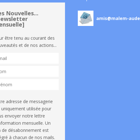
s Nouvelles...
ewsletter
amis@malem-aude
nsuelle]
ur être tenu au courant des
veautés et de nos actions...
tre adresse de messagerie
 uniquement utilisée pour
s envoyer notre lettre
information mensuelle. Un
en de désabonnement est
égré à chacun de nos mails.