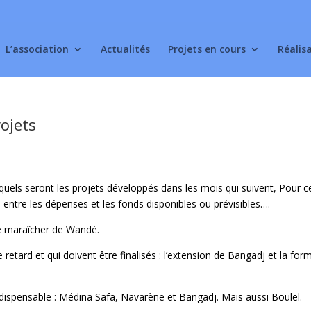
L’association
Actualités
Projets en cours
Réalis
rojets
quels seront les projets développés dans les mois qui suivent, Pour cel
i entre les dépenses et les fonds disponibles ou prévisibles….
tre maraîcher de Wandé.
 retard et qui doivent être finalisés : l’extension de Bangadj et la for
indispensable : Médina Safa, Navarène et Bangadj. Mais aussi Boulel.