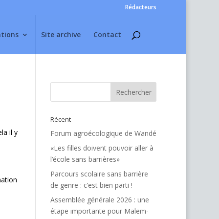
Rédacteurs
ations
Site archive
Contact
Récent
a il y
Forum agroécologique de Wandé
«Les filles doivent pouvoir aller à
l’école sans barrières»
Parcours scolaire sans barrière
mation
de genre : c’est bien parti !
Assemblée générale 2026 : une
étape importante pour Malem-