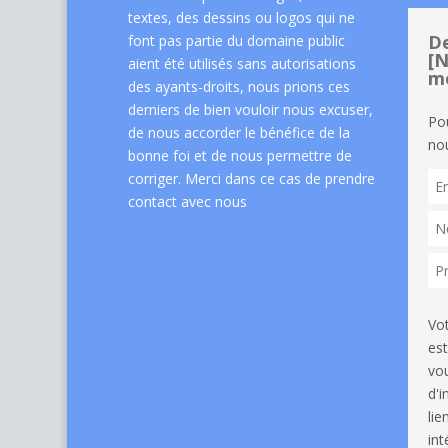
textes, des dessins ou logos qui ne
De
font pas partie du domaine public
[N
aient été utilisés sans autorisations
me
des ayants-droits, nous prions ces
derniers de bien vouloir nous excuser,
Po
de nous accorder le bénéfice de la
nou
bonne foi et de nous permettre de
corriger. Merci dans ce cas de
prendre
contact avec nous
Vo
est
vou
d'
li
int