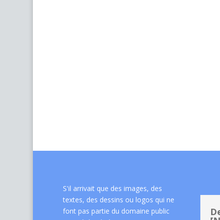
S'il arrivait que des images, des
textes, des dessins ou logos qui ne
De
font pas partie du domaine public