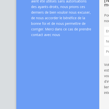
[N
aient été utilisés sans autorisations
me
des ayants-droits, nous prions ces
derniers de bien vouloir nous excuser,
Po
de nous accorder le bénéfice de la
nou
bonne foi et de nous permettre de
corriger. Merci dans ce cas de
prendre
contact avec nous
Vo
est
vou
d'
li
int