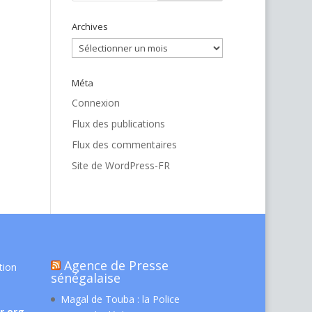
Archives
Archives
Méta
Connexion
Flux des publications
Flux des commentaires
Site de WordPress-FR
Agence de Presse
tion
sénégalaise
Magal de Touba : la Police
r.org