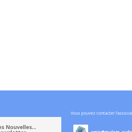
Vous pouvez contacter l’associa
s Nouvelles...
amis@malem-aude