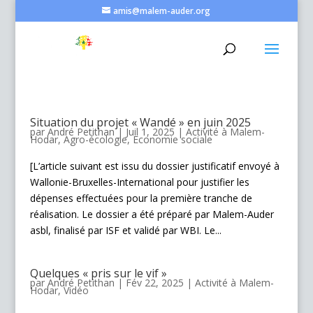
amis@malem-auder.org
Situation du projet « Wandé » en juin 2025
par
André Petithan
|
Juil 1, 2025
|
Activité à Malem-
Hodar
,
Agro-écologie
,
Economie sociale
[L’article suivant est issu du dossier justificatif envoyé à
Wallonie-Bruxelles-International pour justifier les
dépenses effectuées pour la première tranche de
réalisation. Le dossier a été préparé par Malem-Auder
asbl, finalisé par ISF et validé par WBI. Le...
Quelques « pris sur le vif »
par
André Petithan
|
Fév 22, 2025
|
Activité à Malem-
Hodar
,
Vidéo