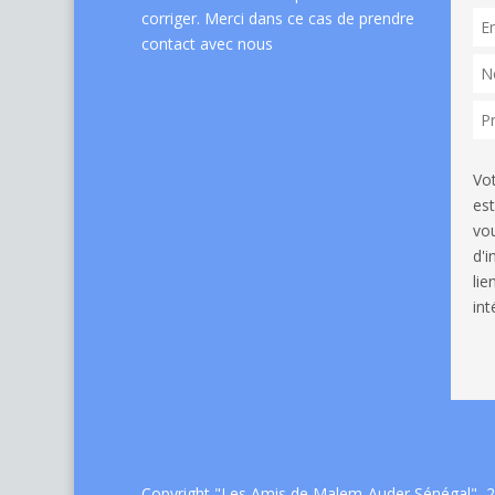
corriger. Merci dans ce cas de
prendre
contact avec nous
Vo
est
vou
d'
li
int
Copyright "Les Amis de Malem-Auder Sénégal", 2