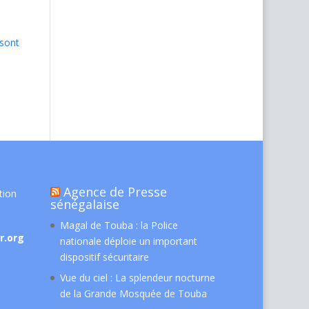
 sont
Agence de Presse
tion
sénégalaise
Magal de Touba : la Police
r.org
nationale déploie un important
dispositif sécuritaire
Vue du ciel : La splendeur nocturne
de la Grande Mosquée de Touba