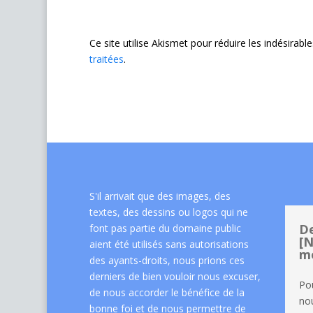
Ce site utilise Akismet pour réduire les indésirabl
traitées
.
S'il arrivait que des images, des
textes, des dessins ou logos qui ne
De
font pas partie du domaine public
[N
aient été utilisés sans autorisations
me
des ayants-droits, nous prions ces
derniers de bien vouloir nous excuser,
Po
de nous accorder le bénéfice de la
nou
bonne foi et de nous permettre de