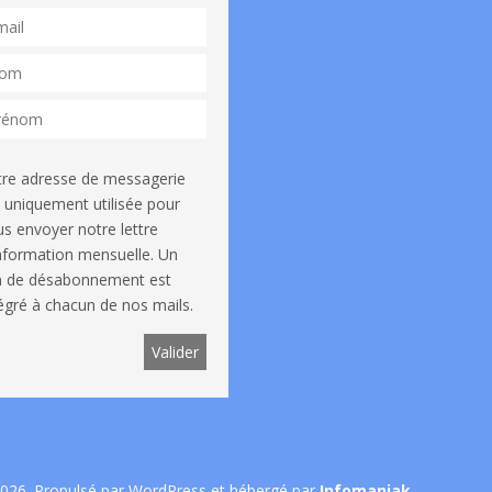
tre adresse de messagerie
 uniquement utilisée pour
s envoyer notre lettre
information mensuelle. Un
en de désabonnement est
égré à chacun de nos mails.
026. Propulsé par WordPress et hébergé par
Infomaniak