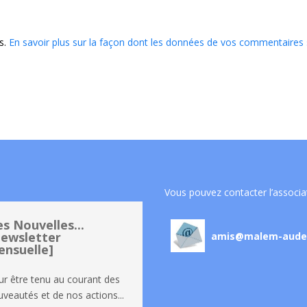
es.
En savoir plus sur la façon dont les données de vos commentaires
Vous pouvez contacter l’associa
s Nouvelles...
ewsletter
amis@malem-aude
nsuelle]
ur être tenu au courant des
veautés et de nos actions...