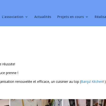
L’association
Actualités
Projets en cours
Réalis
e réussite!
uce prenne !
isation renouvelée et efficace, un cuisinier au top (
Banjul Kitchen
! 