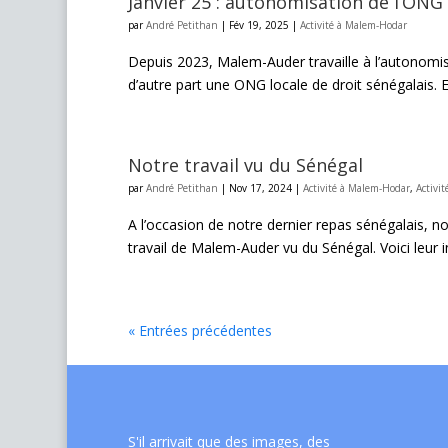
Janvier 25 : autonomisation de l’ONG
par
André Petithan
|
Fév 19, 2025
|
Activité à Malem-Hodar
Depuis 2023, Malem-Auder travaille à l’autonomisat
d’autre part une ONG locale de droit sénégalais. 
Notre travail vu du Sénégal
par
André Petithan
|
Nov 17, 2024
|
Activité à Malem-Hodar
,
Activit
A l’occasion de notre dernier repas sénégalais,
travail de Malem-Auder vu du Sénégal. Voici leur 
« Entrées précédentes
S'il arrivait que des images, des