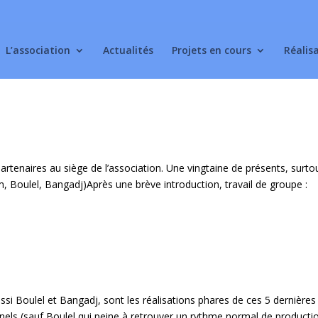
L’association
Actualités
Projets en cours
Réalis
artenaires au siège de l’association. Une vingtaine de présents, surto
oulel, Bangadj)Après une brève introduction, travail de groupe :
ssi Boulel et Bangadj, sont les réalisations phares de ces 5 dernières
els (sauf Boulel qui peine à retrouver un rythme normal de productio