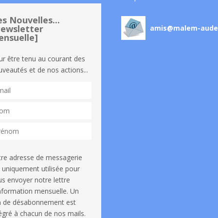
s Nouvelles...
ewsletter
amis@malem-aude
nsuelle]
ur être tenu au courant des
veautés et de nos actions...
tre adresse de messagerie
 uniquement utilisée pour
s envoyer notre lettre
information mensuelle. Un
en de désabonnement est
égré à chacun de nos mails.