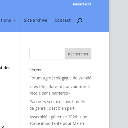
Rédacteurs
ations
Site archive
Contact
ut des
Récent
Forum agroécologique de Wandé
«Les filles doivent pouvoir aller à
l’école sans barrières»
Parcours scolaire sans barrière
de genre : c’est bien parti !
Assemblée générale 2026 : une
étape importante pour Malem-
n).