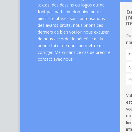
textes, des dessins ou logos qui ne
De
font pas partie du domaine public
[N
aient été utilisés sans autorisations
me
des ayants-droits, nous prions ces
derniers de bien vouloir nous excuser,
Po
de nous accorder le bénéfice de la
nou
bonne foi et de nous permettre de
corriger. Merci dans ce cas de
prendre
contact avec nous
Vo
est
vou
d'
li
int