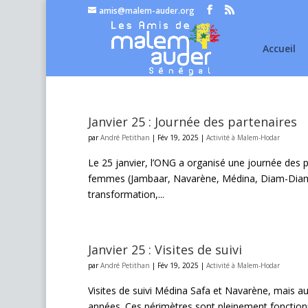
amis@malem-auder.org
Accueil
Janvier 25 : Journée des partenaires
par
André Petithan
|
Fév 19, 2025
|
Activité à Malem-Hodar
Le 25 janvier, l’ONG a organisé une journée des p
femmes (Jambaar, Navarène, Médina, Diam-Diam, B
transformation,...
Janvier 25 : Visites de suivi
par
André Petithan
|
Fév 19, 2025
|
Activité à Malem-Hodar
Visites de suivi Médina Safa et Navarène, mais au
années. Ces périmètres sont pleinement fonctionn