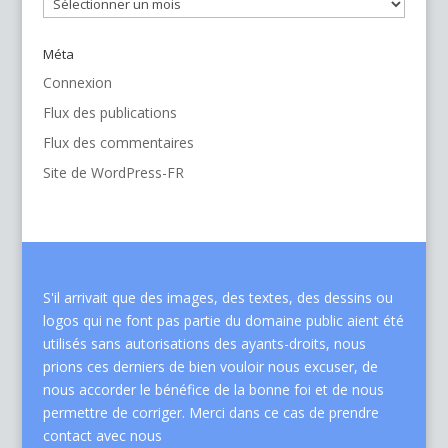
Archives
Méta
Connexion
Flux des publications
Flux des commentaires
Site de WordPress-FR
S'il arrivait que des images, des textes, des dessins ou
logos qui ne font pas partie du domaine public aient été
utilisés sans autorisations des ayants-droits, nous
prions ces derniers de bien vouloir nous excuser, de
nous accorder le bénéfice de la bonne foi et de nous
permettre de corriger. Merci dans ce cas de
prendre
contact avec nous