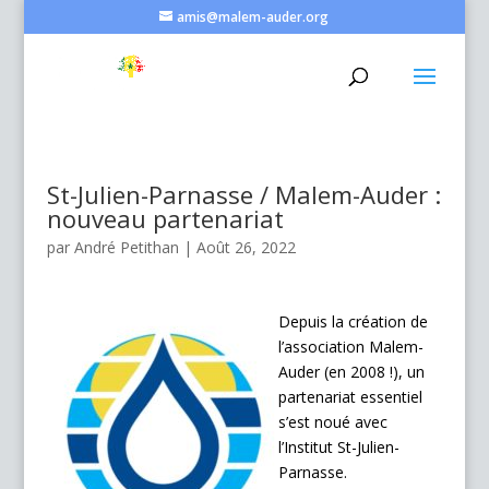
amis@malem-auder.org
St-Julien-Parnasse / Malem-Auder :
nouveau partenariat
par
André Petithan
|
Août 26, 2022
Depuis la création de
l’association Malem-
Auder (en 2008 !), un
partenariat essentiel
s’est noué avec
l’Institut St-Julien-
Parnasse.